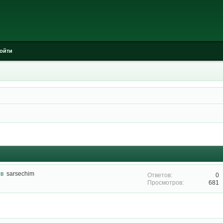
ойти
ов
sarsechim
0
681