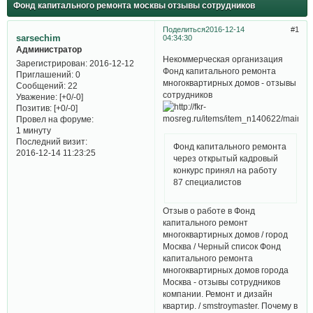
Фонд капитального ремонта москвы отзывы сотрудников
Поделиться
2016-12-14
1
sarsechim
04:34:30
Администратор
Некоммерческая организация
Зарегистрирован
: 2016-12-12
Фонд капитального ремонта
Приглашений:
0
многоквартирных домов - отзывы
Сообщений:
22
сотрудников
Уважение:
[+0/-0]
Позитив:
[+0/-0]
Провел на форуме:
1 минуту
Последний визит:
Фонд капитального ремонта
2016-12-14 11:23:25
через открытый кадровый
конкурс принял на работу
87 специалистов
Отзыв о работе в Фонд
капитального ремонт
многоквартирных домов / город
Москва / Черный список Фонд
капитального ремонта
многоквартирных домов города
Москва - отзывы сотрудников
компании. Ремонт и дизайн
квартир. / smstroymaster. Почему в